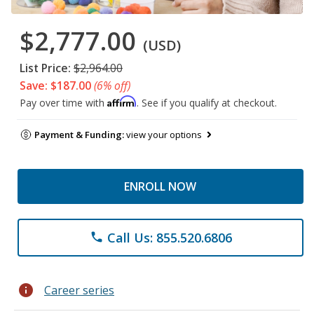
$2,777.00
(USD)
List Price:
$2,964.00
Save: $187.00
(6% off)
Affirm
Pay over time with
. See if you qualify at checkout.
Payment & Funding:
view your options
ENROLL NOW
Call Us: 855.520.6806
phone
info
Career series