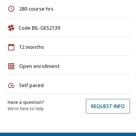
schedule
280 course hrs
Code BIL-GES2139
calendar_today
12 months
grid_on
Open enrollment
speed
Self paced
Have a question?
REQUEST INFO
We're here to help