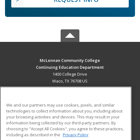
McLennan Community College
Continuing Education Department
1400 College Drive
Waco, TX 76708 US
MAIN CONTENT
Career Training
We and our partners may use cookies, pixels, and similar
technologies to collect information about you, including about
ADDITIONAL RESOURCES
your browsing activities and devices. This may result in your
information being collected by our third-party partners. By
Military
Student Blog
choosing to "Accept All Cookies", you agree to these practices,
Financial Assistance
including as described in the
Privacy Policy
Help