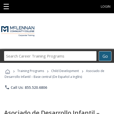
☰
LOGIN
Search
Go
Career
Training
›
›
›
Programs
Training Programs
Child Development
Asociado de
Desarrollo Infantil – Base central (De Español a Inglés)
phone
Call Us: 855.520.6806
Asociado de Desarrollo Infantil –